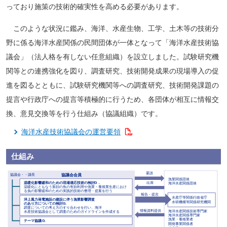
っており施策の技術的確実性を高める必要があります。
このような状況に鑑み、海洋、水産生物、工学、土木等の技術分
野に係る海洋水産関係の民間団体が一体となって「海洋水産技術協
議会」（法人格を有しない任意組織）を設立しました。試験研究機
関等との連携強化を図り、調査研究、技術開発成果の現場導入の促
進を図るとともに、試験研究機関等への調査研究、技術開発課題の
提言や行政庁への提言等積極的に行うため、各団体が相互に情報交
換、意見交換等を行う仕組み（協議組織）です。
海洋水産技術協議会の運営要領
仕組み
要請
協議会会員
協議会・・議長
漁業関係団体
温暖化影響緩和のための現場適応技術の検討
G
．
出席
海洋水産関係団体
温暖化にともなう新顔の魚の有効利用や漁業・養殖業生産におけ
る負の影響緩和のための実践的技術の整理・提案を行う
報告・提言
水産庁等関係行政省庁
洋上風力発電施設の建設に伴う漁業影響調査
水研機構等関係研究機関
のあり方についての検討
G.
調査についての考え方のすり合わせを行い、海洋
情報資料提供
海洋水産関係技術専門家
水産技術協議会として調査のためのガイドラインを作成する
海洋水産関係専門家
漁業・養殖業者
テーマ協議
G.
開発事業関係者