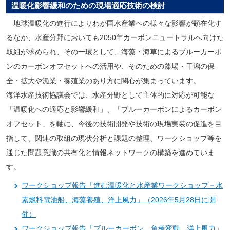
温暖化影響緩和のための現場適応技術の検討
地球温暖化の進行によりわが国水産業への様々な影響が顕在化す
るなか、水産分野においても2050年カーボンニュートラルへ向けた
取組が求められ、その一環として、海藻・海草によるブルーカーボ
ンのカーボンオフセットへの活用や、そのための藻場・干潟の保
全・拡大や漁業・養殖業のあり方に関心が集まっています。
海洋水産技術協議会では、水産分野として主体的に対応が可能な
「温暖化への適応と影響緩和」、「ブルーカーボンによるカーボン
オフセット」を軸に、今後の技術開発や技術の現場実装の促進を目
指して、関連の取組の現状分析と課題の整理、ワークショップ等を
通じた問題意識の共有化と情報ネットワークの構築を進めていま
す。
ワークショップ報告「進む温暖化と水産業ワークショップ－水
素燃料電池船、海藻養殖、洋上風力」（2026年5月28日に開
催）
ワークショップ報告「ブルーカーボン、魚種変動、洋上風力」