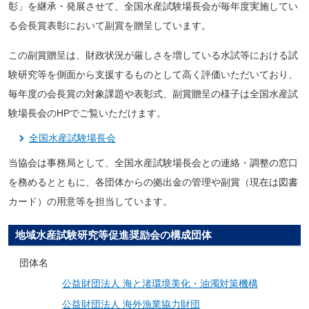
彰」を継承・発展させて、全国水産試験場長会が毎年度実施してい
る会長賞表彰において副賞を贈呈しています。
この副賞贈呈は、財政状況が厳しさを増している水試等における試
験研究等を側面から支援するものとして高く評価いただいており、
毎年度の会長賞の対象課題や表彰式、副賞贈呈の様子は全国水産試
験場長会のHPでご覧いただけます。
全国水産試験場長会
当協会は事務局として、全国水産試験場長会との連絡・調整の窓口
を務めるとともに、各団体からの拠出金の管理や副賞（現在は図書
カード）の用意等を担当しています。
地域水産試験研究等促進奨励会の構成団体
団体名
公益財団法人 海と渚環境美化・油濁対策機構
公益財団法人 海外漁業協力財団